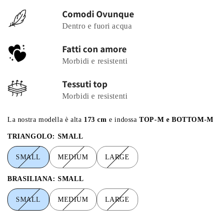
Comodi Ovunque
Dentro e fuori acqua
Fatti con amore
Morbidi e resistenti
Tessuti top
Morbidi e resistenti
La nostra modella è alta
173 cm
e indossa
TOP-M e BOTTOM-M
TRIANGOLO:
SMALL
SMALL
MEDIUM
LARGE
SMALL
MEDIUM
LARGE
BRASILIANA:
SMALL
SMALL
MEDIUM
LARGE
SMALL
MEDIUM
LARGE