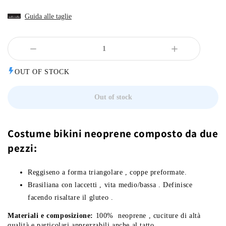
Guida alle taglie
OUT OF STOCK
Out of stock
Costume bikini
neoprene
composto da due
pezzi:
Reggiseno a forma triangolare , coppe preformate.
Brasiliana con laccetti , vita medio/bassa . Definisce
facendo risaltare il gluteo .
Materiali e composizione:
100% neoprene , cuciture di altà
qualità e particolari apprezzabili anche al tatto.