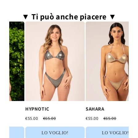
garantire un prodotto impeccabile.
▼ Ti può anche piacere ▼
HYPNOTIC
SAHARA
BL
€55.00
€65.00
€55.00
€65.00
€29
LO VOGLIO!
LO VOGLIO!