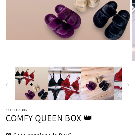
Open
media
1
in
modal
O
m
2
in
m
CELEST BIKINI
COMFY QUEEN BOX 👑