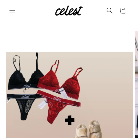
Skip to
content
Cart
Skip to
product
information