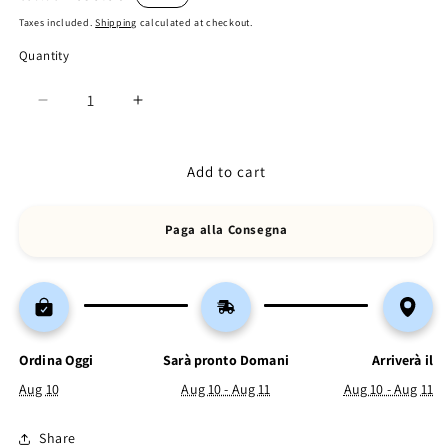
price
price
Taxes included.
Shipping
calculated at checkout.
Quantity
Decrease
Increase
quantity
quantity
for
for
COMFY
COMFY
Add to cart
QUEEN
QUEEN
BOX
BOX
Paga alla Consegna
👑
👑
Ordina Oggi
Sarà pronto Domani
Arriverà il
Aug 10
Aug 10 - Aug 11
Aug 10 - Aug 11
Share